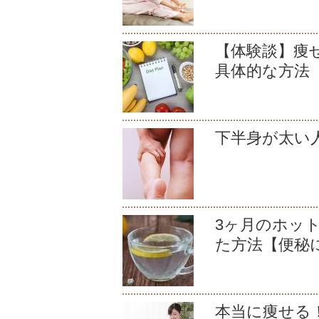
【体験談】痩せ
具体的な方法
下半身が太い
3ヶ月のホット
た方法【便秘
本当に痩せる