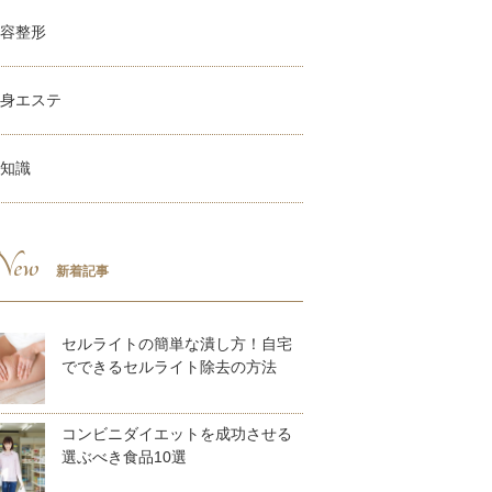
容整形
身エステ
知識
ew
新着記事
セルライトの簡単な潰し方！自宅
でできるセルライト除去の方法
コンビニダイエットを成功させる
選ぶべき食品10選