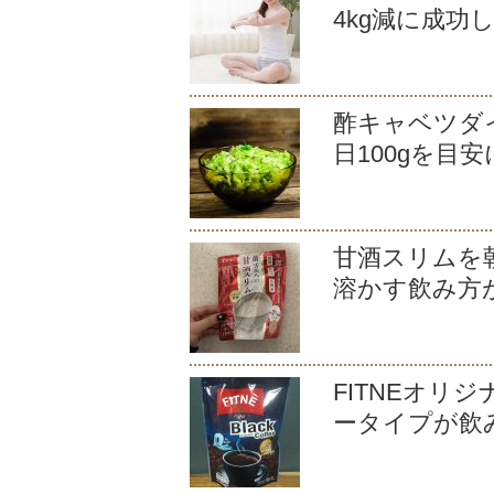
4kg減に成功
酢キャベツダイ
日100gを目
甘酒スリムを
溶かす飲み方
FITNEオリ
ータイプが飲