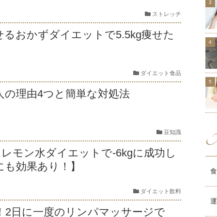
ストレッチ
るおかずダイエットで5.5kg痩せた
ダイエット食品
人の理由4つと簡単な対処法
豆知識
M
レモン水ダイエットで-6kgに成功し
にも効果あり！】
食
ダイエット飲料
運
！2日に一度のリンパマッサージで