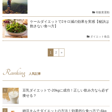
有酸素運動
ケールダイエットで2キロ減の効果を実感【秘訣は
飽きない食べ方】
ダイエット食品
1
2
»
Ranking
人気記事
豆乳ダイエットで-20kgに成功！正しい飲み方なら必ず
痩せる？
納豆キムチダイエットの方法！効果的な食べ方で-6kg