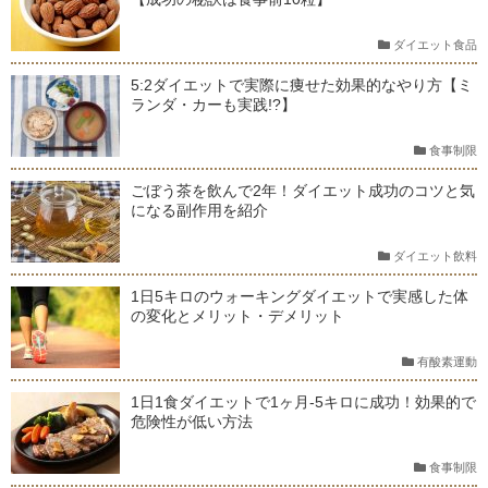
ダイエット食品
5:2ダイエットで実際に痩せた効果的なやり方【ミ
ランダ・カーも実践!?】
食事制限
ごぼう茶を飲んで2年！ダイエット成功のコツと気
になる副作用を紹介
ダイエット飲料
1日5キロのウォーキングダイエットで実感した体
の変化とメリット・デメリット
有酸素運動
1日1食ダイエットで1ヶ月-5キロに成功！効果的で
危険性が低い方法
食事制限