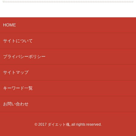
HOME
サイトについて
プライバシーポリシー
サイトマップ
キーワード一覧
お問い合わせ
© 2017 ダイエット魂, all rights reserved.