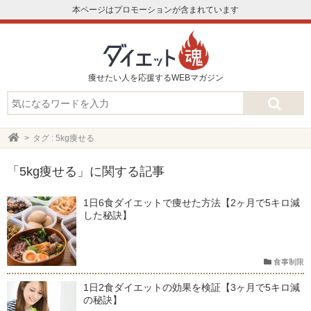
本ページはプロモーションが含まれています
痩せたい人を応援するWEBマガジン
タグ : 5kg痩せる
「5kg痩せる」に関する記事
1日6食ダイエットで痩せた方法【2ヶ月で5キロ減
した秘訣】
食事制限
1日2食ダイエットの効果を検証【3ヶ月で5キロ減
の秘訣】