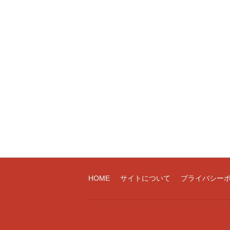
HOME
サイトについて
プライバシー