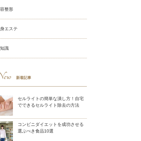
容整形
身エステ
知識
ew
新着記事
セルライトの簡単な潰し方！自宅
でできるセルライト除去の方法
コンビニダイエットを成功させる
選ぶべき食品10選