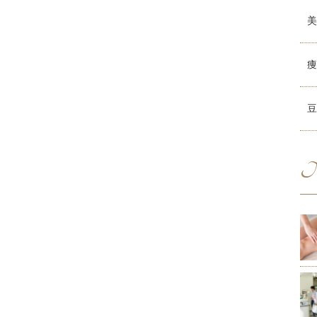
美
痩
豆
N