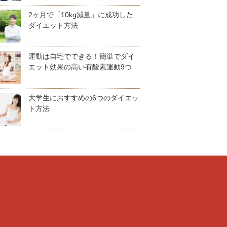
2ヶ月で「10kg減量」に成功した
ダイエット方法
運動は自宅でできる！簡単でダイ
エット効果の高い有酸素運動9つ
大学生におすすめの6つのダイエッ
ト方法