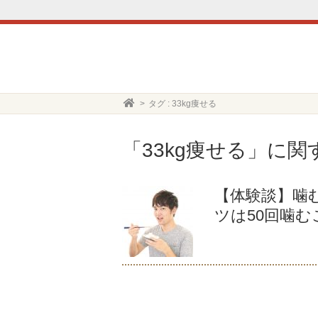
タグ : 33kg痩せる
「33kg痩せる」に関
【体験談】噛む
ツは50回噛む