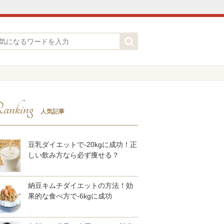
anking
人気記事
豆乳ダイエットで-20kgに成功！正
しい飲み方なら必ず痩せる？
納豆キムチダイエットの方法！効
果的な食べ方で-6kgに成功