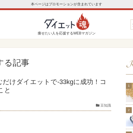
本ページはプロモーションが含まれています
痩せたい人を応援するWEBマガジン
する記事
R
だけダイエットで-33kgに成功！コ
こと
豆知識