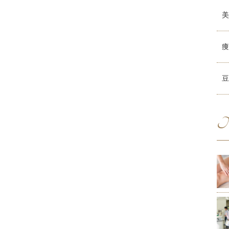
美
痩
豆
N