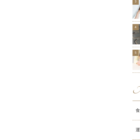
M
食
運