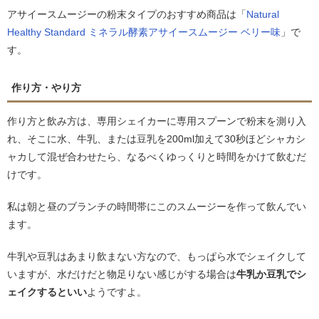
アサイースムージーの粉末タイプのおすすめ商品は「
Natural
Healthy Standard ミネラル酵素アサイースムージー ベリー味
」で
す。
作り方・やり方
作り方と飲み方は、専用シェイカーに専用スプーンで粉末を測り入
れ、そこに水、牛乳、または豆乳を200ml加えて30秒ほどシャカシ
ャカして混ぜ合わせたら、なるべくゆっくりと時間をかけて飲むだ
けです。
私は朝と昼のブランチの時間帯にこのスムージーを作って飲んでい
ます。
牛乳や豆乳はあまり飲まない方なので、もっぱら水でシェイクして
いますが、水だけだと物足りない感じがする場合は
牛乳か豆乳でシ
ェイクするといい
ようですよ。