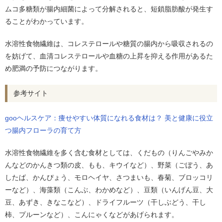
ムコ多糖類が腸内細菌によって分解されると、短鎖脂肪酸が発生す
ることがわかっています。
水溶性食物繊維は、コレステロールや糖質の腸内から吸収されるの
を妨げて、血清コレステロールや血糖の上昇を抑える作用があるた
め肥満の予防につながります。
参考サイト
gooヘルスケア：痩せやすい体質になれる食材は？ 美と健康に役立
つ腸内フローラの育て方
水溶性食物繊維を多く含む食材としては、くだもの（りんごやみか
んなどのかんきつ類の皮、もも、キウイなど）、野菜（ごぼう、あ
したば、かんぴょう、モロヘイヤ、さつまいも、春菊、ブロッコリ
ーなど）、海藻類（こんぶ、わかめなど）、豆類（いんげん豆、大
豆、あずき、きなこなど）、ドライフルーツ（干しぶどう、干し
柿、プルーンなど）、こんにゃくなどがあげられます。