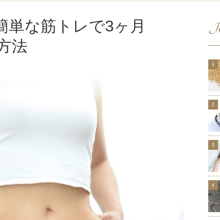
簡単な筋トレで3ヶ月
R
た方法