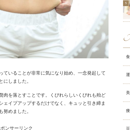
M
食
っていることが非常に気になり始め、一念発起して
運
とにしました。
美
贅肉を落とすことです。くびれらしいくびれも殆ど
シェイプアップするだけでなく、キュッと引き締ま
痩
も努めました。
スポンサーリンク
豆